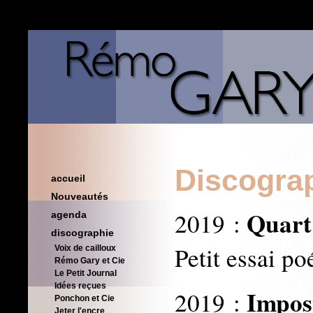
Discogra
accueil
Nouveautés
Quart
2019 :
agenda
discographie
Petit essai po
Voix de cailloux
Rémo Gary et Cie
Le Petit Journal
Idées reçues
Impos
2019 :
Ponchon et Cie
Jeter l'encre