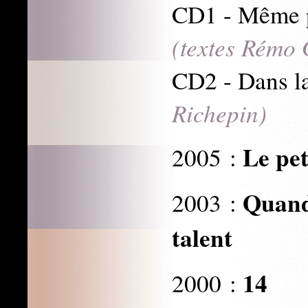
CD1 - Même p
(textes Rémo
CD2 - Dans la
Richepin)
Le pet
2005 :
Quand
2003 :
talent
14
2000 :