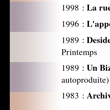
La ru
1998 :
L'appe
1996 :
Desid
1989 :
Printemps
Un Biz
1989 :
autoproduite)
Archi
1983 :