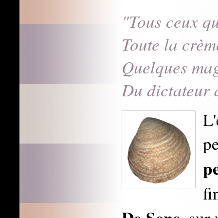
"Tous ceux qu
Toute la crèm
Quelques mag
Du dictateur à
L'
p
pe
fi
De Sens
, sur