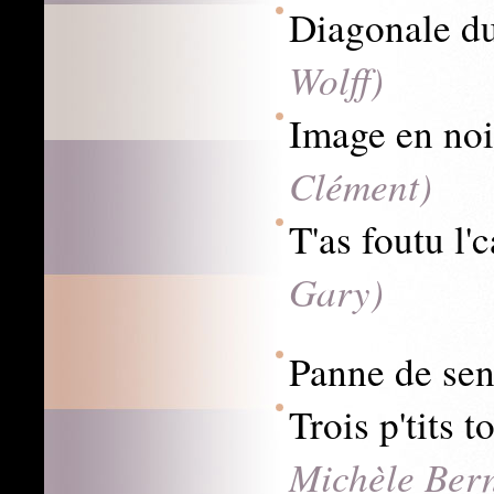
Diagonale du
Wolff)
Image en noi
Clément)
T'as foutu l'
Gary)
Panne de se
Trois p'tits 
Michèle Ber