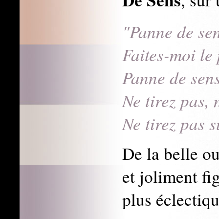
"Panne de se
Faites-moi le 
Panne de sen
Ne tirez pas, 
Ne tirez pas 
De la belle o
et joliment f
plus éclectiq