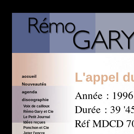
L'appel du
accueil
Nouveautés
Année : 1996
agenda
discographie
Durée : 39 '4
Voix de cailloux
Rémo Gary et Cie
Le Petit Journal
Réf MDCD 7
Idées reçues
Ponchon et Cie
Jeter l'encre