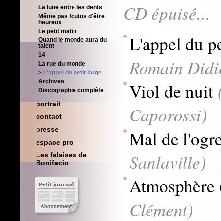
CD épuisé...
La lune entre les dents
Même pas foutus d'être
heureux
Le petit matin
L'appel du pe
Quand le monde aura du
talent
14
Romain Didi
La rue du monde
L'appel du petit large
Archives
Viol de nuit
Discographie complète
portrait
Caporossi)
contact
presse
Mal de l'ogr
espace pro
Sanlaville)
Les falaises de
Bonifacio
Atmosphère 
Clément)