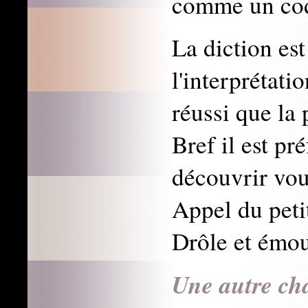
comme un code
La diction es
l'interprétatio
réussi que la 
Bref il est pr
découvrir vou
Appel du petit
Drôle et émou
Une autre ch