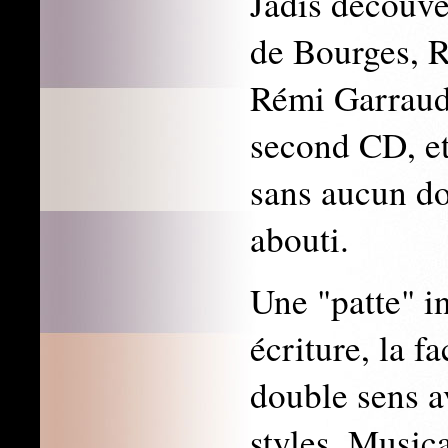
Jadis découve
de Bourges, R
Rémi Garraud 
second CD, et
sans aucun do
abouti.
Une "patte" i
écriture, la f
double sens a
styles. Musica