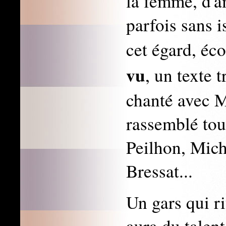
la femme, d'a
parfois sans i
cet égard, éc
vu
, un texte
chanté avec 
rassemblé tou
Peilhon, Miche
Bressat...
Un gars qui r
aura du talent