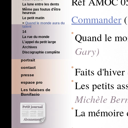
Réf AMOC 0
La lune entre les dents
Même pas foutus d'être
heureux
Commander
(
Le petit matin
Quand le monde aura du
talent
14
Quand le mo
La rue du monde
L'appel du petit large
Gary)
Archives
Discographie complète
portrait
Faits d'hiver
contact
presse
Les petits as
espace pro
Les falaises de
Bonifacio
Michèle Ber
La mémoire 