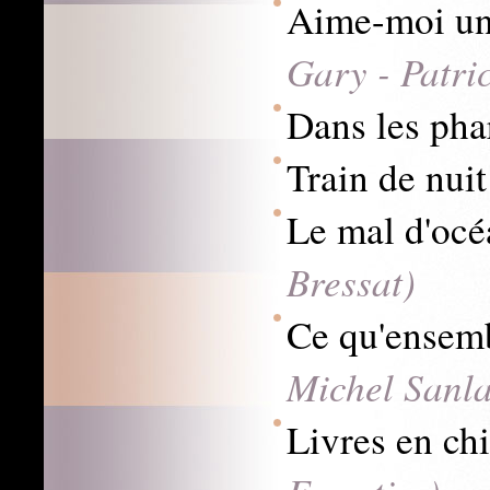
Aime-moi un
Gary - Patri
Dans les ph
Train de nui
Le mal d'oc
Bressat)
Ce qu'ensem
Michel Sanla
Livres en ch