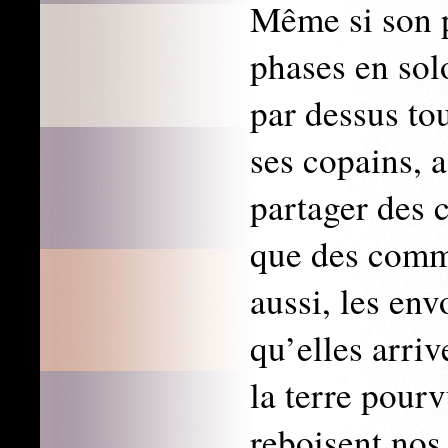
Même si son 
phases en solo
par dessus to
ses copains, a
partager des 
que des commu
aussi, les env
qu’elles arriv
la terre pourv
reboisent nos