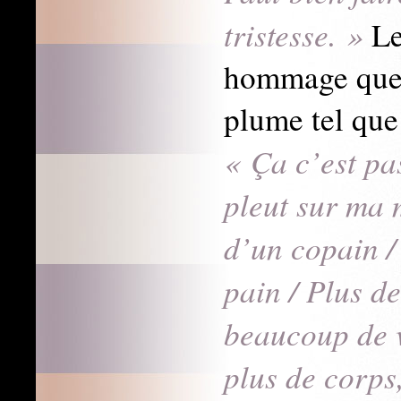
tristesse. »
Le
hommage que 
plume tel que
« Ça c’est pas
pleut sur ma 
d’un copain /
pain / Plus d
beaucoup de v
plus de corps,