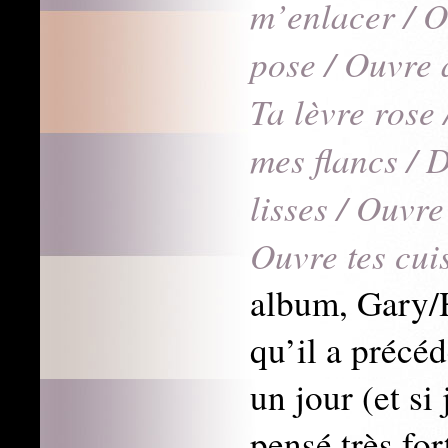
m’enlacer / O
pose / Ouvre 
Ta lèvre rose
mes flancs / 
lisses / Ouvr
Ouvre tes cui
album, Gary/H
qu’il a précé
un jour (et si 
pensé très fo