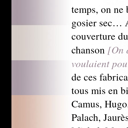
temps, on ne b
gosier sec… A
couverture du 
[On d
chanson
voulaient pou
de ces fabrica
tous mis en b
Camus, Hugo,
Palach, Jaur