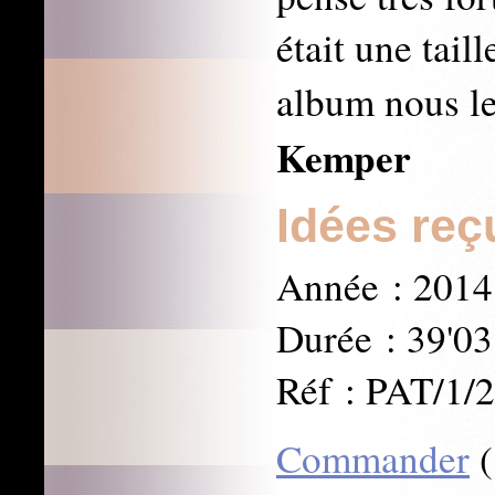
était une tail
album nous l
Kemper
Idées reç
Année : 2014
Durée : 39'03
Réf : PAT/1/
Commander
(