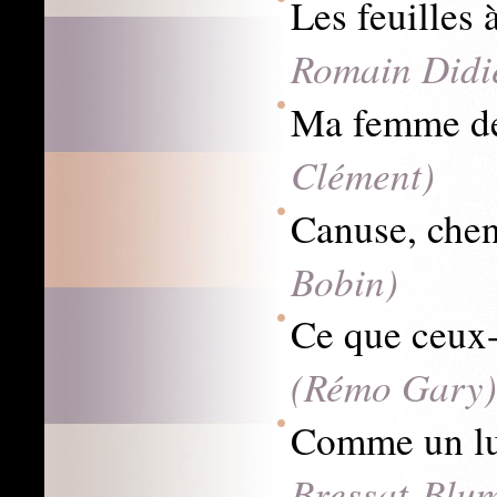
Les feuilles 
Romain Didi
Ma femme d
Clément)
Canuse, che
Bobin)
Ce que ceux-
(Rémo Gary)
Comme un l
Bressat-Blu