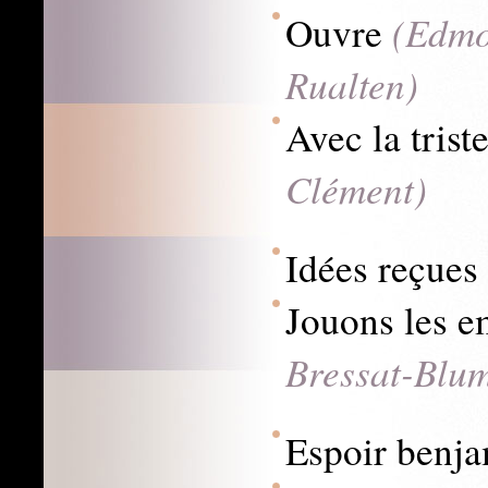
(Edmo
Ouvre
Rualten)
Avec la trist
Clément)
Idées reçues
Jouons les 
Bressat-Blu
Espoir benj