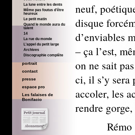
neuf, poétiqu
La lune entre les dents
Même pas foutus d'être
heureux
disque forcém
Le petit matin
Quand le monde aura du
talent
d’enviables m
14
La rue du monde
L'appel du petit large
– ça l’est, m
Archives
Discographie complète
on ne sait pa
portrait
contact
ci, il s’y sera
presse
espace pro
accoler, les ac
Les falaises de
Bonifacio
rendre gorge,
Rémo Gary 