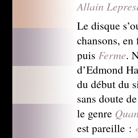
Allain Lepres
Le disque s’o
chansons, en 
Ferme
puis
. 
d’Edmond Har
du début du si
sans doute de
Quan
le genre
est pareille :