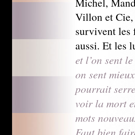
Michel, Mand
Villon et Cie,
survivent les 
aussi. Et les l
et l’on sent l
on sent mieux
pourrait serre
voir la mort e
mots nouveaux
Faut bien fai