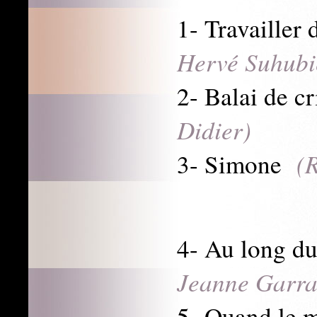
1- Travailler
Hervé Suhubie
2- Balai de c
Didier)
(
3- Simone
4- Au long 
Jeanne Garra
5- Quand le 