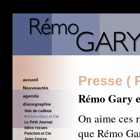
Presse ( 
accueil
Nouveautés
Rémo Gary et
agenda
discographie
Voix de cailloux
On aime ces 
Rémo Gary et Cie
Le Petit Journal
que Rémo Gary
Idées reçues
Ponchon et Cie
Jeter l'encre