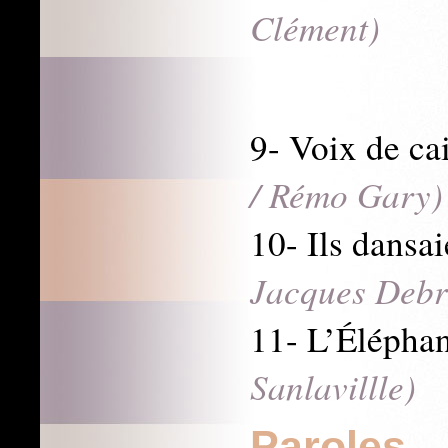
Clément)
9- Voix de c
/ Rémo Gary)
10- Ils dans
Jacques Debr
11- L’Éléph
Sanlavillle)
Paroles