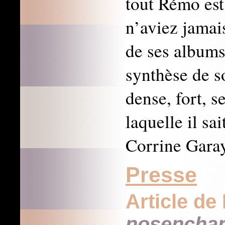
tout Rémo est
n’aviez jamai
de ses albums,
synthèse de s
dense, fort, s
laquelle il sai
Corrine Gara
Presse
Article de
nosenchan