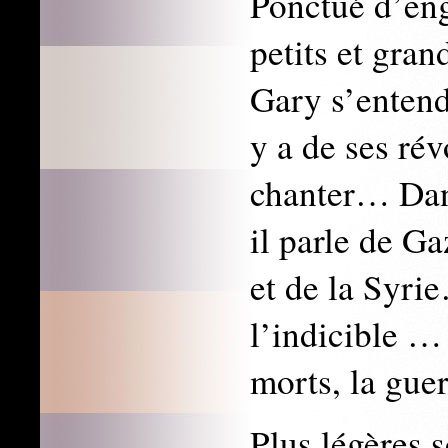
Ponctué d’eng
petits et gra
Gary s’entend
y a de ses rév
chanter… Dan
il parle de G
et de la Syr
l’indicible … 
morts, la gue
Plus légères s