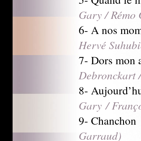
Gary / Rémo 
6- A nos mo
Hervé Suhubie
7- Dors mo
Debronckart 
8- Aujourd’hu
Gary / Franço
9- Chanch
Garraud)