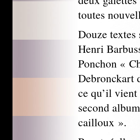
toutes nouvel
Douze textes
Henri Barbuss
Ponchon « Ch
Debronckart d
ce qu’il vien
second album
cailloux ».