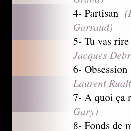
(
4- Partisan
Garraud)
5- Tu vas rir
Jacques Debr
6- Obsessio
Laurent Rual
7- A quoi ça
Gary)
8- Fonds de 