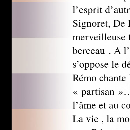
l’esprit d’au
Signoret, De
merveilleuse 
berceau . A l
s’oppose le 
Rémo chante l
« partisan »
l’âme et au c
La vie , la m