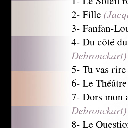
1- Le Soleil 
(Jacq
2- Fille
3- Fanfan-L
4- Du côté d
Debronckart)
5- Tu vas rir
6- Le Théât
7- Dors mon
Debronckart)
8- Le Questi