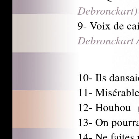
Debronckart)
9- Voix de 
Debronckart 
10- Ils dans
11- Misérab
12- Houhou
13- On pourr
14- Ne faites