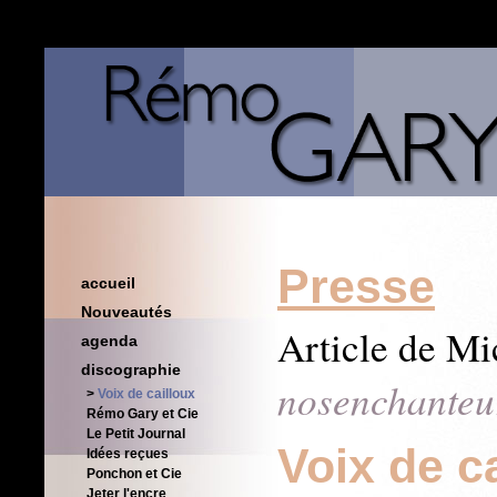
Presse
accueil
Nouveautés
Article de M
agenda
discographie
nosenchanteu
Voix de cailloux
Rémo Gary et Cie
Le Petit Journal
Voix de c
Idées reçues
Ponchon et Cie
Jeter l'encre