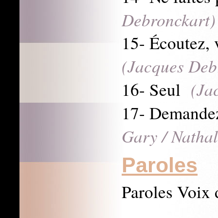
Debronckart)
15- Écoutez, 
(Jacques Deb
(Ja
16- Seul
17- Demande
Gary / Nathal
Paroles
Paroles Voix 