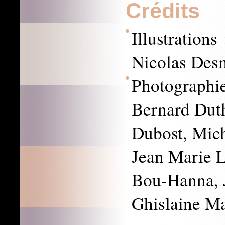
Crédits
Illustration
Nicolas Desm
Photographi
Bernard Duth
Dubost, Mich
Jean Marie L
Bou-Hanna, J
Ghislaine M