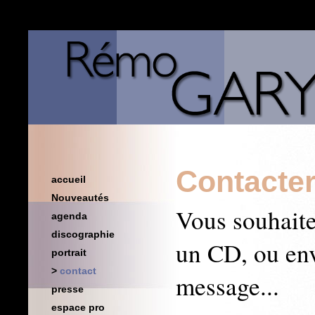
Contacte
accueil
Nouveautés
Vous souhait
agenda
discographie
un CD, ou en
portrait
contact
message...
presse
espace pro