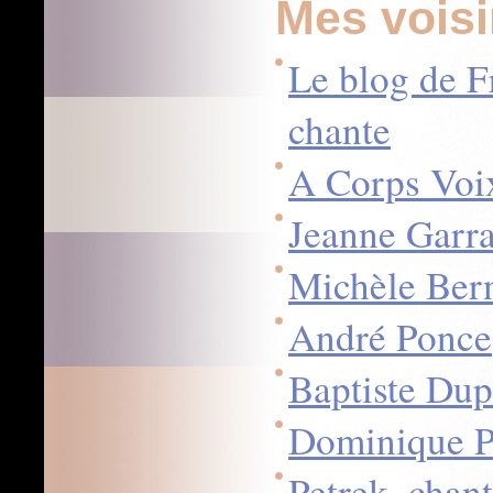
Mes vois
Le blog de F
chante
A Corps Voi
Jeanne Garr
Michèle Ber
André Ponce
Baptiste Dup
Dominique Pr
Petrek, chan