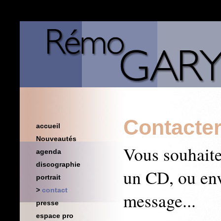
Contacte
accueil
Nouveautés
Vous souhait
agenda
discographie
un CD, ou en
portrait
contact
message...
presse
espace pro