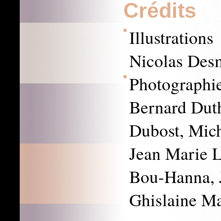
Crédits
Illustration
Nicolas Desm
Photographi
Bernard Duth
Dubost, Mich
Jean Marie L
Bou-Hanna, J
Ghislaine M