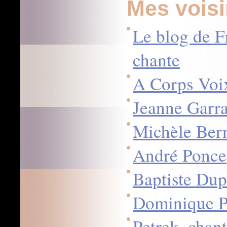
Mes vois
Le blog de F
chante
A Corps Voi
Jeanne Garr
Michèle Ber
André Ponce
Baptiste Dup
Dominique Pr
Petrek, chan