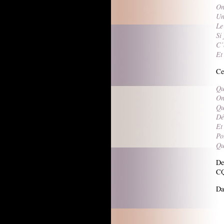
On
Un
Le
Si
C’
Et
Ce
Qu
On
Qu
Dé
Et
Po
Qu
De
C
Da