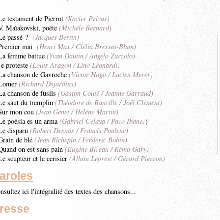
Le testament de Pierrot
(Xavier Privas)
V. Maïakovski, poète
(Michèle Bernard)
Le passé ?
(Jacques Bertin)
Premier mai
(Henri Max / Clélia Bressat-Blum)
La femme battue
(Yvan Dautin / Angelo Zurzolo)
Je proteste
(Louis Aragon / Lino Léonardi)
La chanson de Gavroche
(Victor Hugo / Lucien Merer)
Lomer
(Richard Dsjardins)
La chanson de fusils
(Gaston Couté / Jeanne Garraud)
Le saut du tremplin
(Théodore de Banville / Joël Clément)
Sur mon cou
(Jean Genet / Hélène Martin)
Le poésia es un arma
(Gabriel Celaya / Paco Ibanez
)
Le disparu
(Robert Desnos / Francis Poulenc)
Grain de blé
(Jean Richepin / Frédéric Bobin)
Quand on est sans pain
(Eugène Bizeau / Rémo Gary)
Le scupteur et le cerisier
(Allain Leprest / Gérard Pierron)
aroles
nsultez ici l'intégralité des textes des chansons...
resse