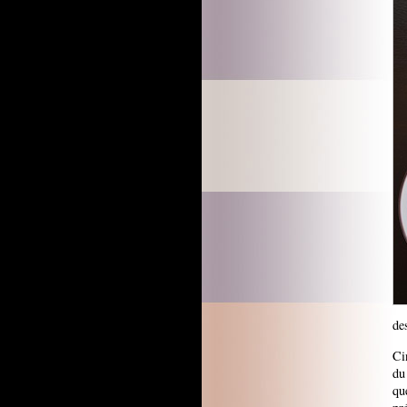
de
Ci
du
qu