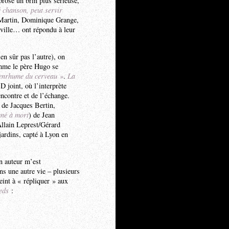
prose un brin plus sérieuse,
é chanson, peut servir
Martin, Dominique Grange,
eville… ont répondu à leur
en sûr pas l’autre), on
omme le père Hugo se
’enrhume du cerveau »
.
La
CD joint, où l’interprète
encontre et de l’échange.
de Jacques Bertin,
né à mort
) de Jean
Allain Leprest/Gérard
ardins, capté à Lyon en
un auteur m’est
ns une autre vie – plusieurs
eint à « répliquer » aux
eds
: