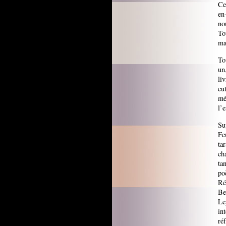
Ce
en
no
To
ma
To
un
li
cu
mé
l’e
Su
Fe
ta
ch
ta
po
Ré
Be
Le
in
ré