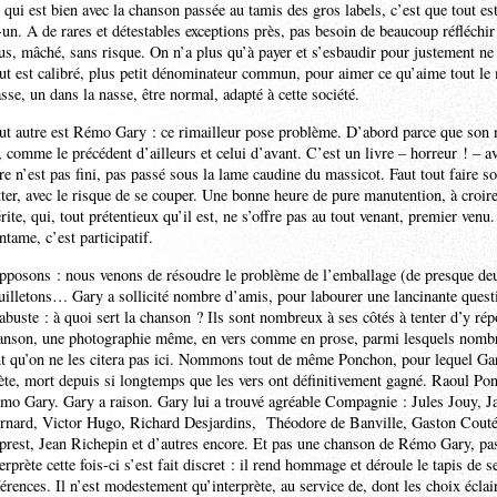
 qui est bien avec la chanson passée au tamis des gros labels, c’est que tout es
-un. A de rares et détestables exceptions près, pas besoin de beaucoup réfléchir
us, mâché, sans risque. On n’a plus qu’à payer et s’esbaudir pour justement ne 
ut est calibré, plus petit dénominateur commun, pour aimer ce qu’aime tout le 
sse, un dans la nasse, être normal, adapté à cette société.
ut autre est Rémo Gary : ce rimailleur pose problème. D’abord parce que son 
, comme le précédent d’ailleurs et celui d’avant. C’est un livre – horreur ! – 
vre n’est pas fini, pas passé sous la lame caudine du massicot. Faut tout faire 
tter, avec le risque de se couper. Une bonne heure de pure manutention, à croir
rite, qui, tout prétentieux qu’il est, ne s’offre pas au tout venant, premier venu
ntame, c’est participatif.
pposons : nous venons de résoudre le problème de l’emballage (de presque deu
uilletons… Gary a sollicité nombre d’amis, pour labourer une lancinante questi
rabuste : à quoi sert la chanson ? Ils sont nombreux à ses côtés à tenter d’y rép
anson, une photographie même, en vers comme en prose, parmi lesquels nombre d
nt qu’on ne les citera pas ici. Nommons tout de même Ponchon, pour lequel Ga
ète, mort depuis si longtemps que les vers ont définitivement gagné. Raoul P
mo Gary. Gary a raison. Gary lui a trouvé agréable Compagnie : Jules Jouy, J
rnard, Victor Hugo, Richard Desjardins, Théodore de Banville, Gaston Couté
prest, Jean Richepin et d’autres encore. Et pas une chanson de Rémo Gary, pas
terprète cette fois-ci s’est fait discret : il rend hommage et déroule le tapis de 
férences. Il n’est modestement qu’interprète, au service de, dont les choix écla