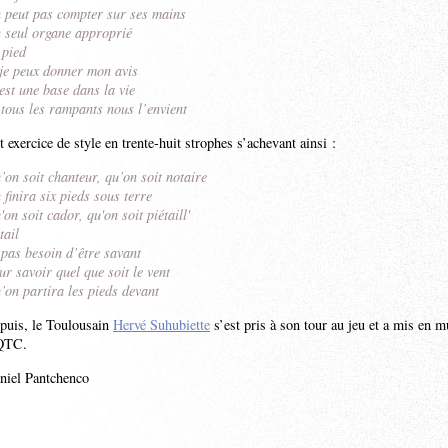
 peut pas compter sur ses mains
 seul organe approprié
 pied
 je peux donner mon avis
est une base dans la vie
 tous les rampants nous l’envient
t exercice de style en trente-huit strophes s’achevant ainsi :
’on soit chanteur, qu’on soit notaire
 finira six pieds sous terre
'on soit cador, qu'on soit piétaill'
tail
 pas besoin d’être savant
ur savoir quel que soit le vent
’on partira les pieds devant
puis, le Toulousain
Hervé Suhubiette
s’est pris à son tour au jeu et a mis en m
QTC.
niel Pantchenco