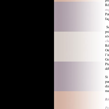
pr
Ré
au
Pa
fa
Se
pr
ré
ch
Ré
On
l’
Ge
Pi
dé
Si
pa
di
ma
Ré
Po