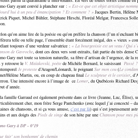
ésents parmi la quarantaine d’intervenants. En vers de toutes sortes comme en 
mo Gary ayant convié à plancher sur :
« Est-ce que cet objet artistique nomm
jourd’hui à un peu d’émancipation ? Et comment ? »
Jacques Bertin, Hélène 
trick Piquet, Michel Bühler, Stéphane Hirschi, Floréal Melgar, Francesca Soll
çon.
lon qu’on aime lire de la poésie ou qu’on préfère la chanson (l’un n’excluant bi
éfèrera telle ou telle page, l’ensemble étant forcément inégal, des « vieux » c
vélant toujours d’une verdeur salvatrice :
« La bourgeoisie est un veau / Qui s
anson de Gavroche
, dont ces deux vers sont extraits, fait partie du très dense 
mo Gary met toute sa tension naturelle, sa fibre d’artisan de l’urgence, de la r
 y retrouve le
V. Maïakovski, poète
de Michèle Bernard, le saisissant
Passé ?
intemporel
Je proteste
d’Aragon/Léonardi, le poignant
Sur mon cou
(
Le condam
net/Hélène Martin, ou, en coup de chapeau final
Le sculpteur et le cerisier
, d’
erron. Une intensité encore à l’image de ce
Lomer
, du Québécois Richard Desj
but d’année.
 la famille Garraud est également présente dans ce livre (Jeanne, Luc, Élise), 
rticulièrement cher, mon frère Serge Pantchenko (avec lequel j’ai concocté – da
zaines de chansons, et si ça vous amuse,
c’est par là
) qui s’est joyeusement astr
ins et aux doigts des
Pieds de singe
de son hôte par une
Chanson pour mes pi
mo Gary à DP - 0’19
ur fair' son bonhomm' de chemin