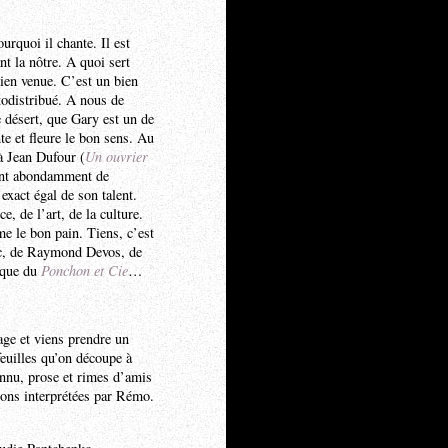
urquoi il chante. Il est
nt la nôtre. A quoi sert
ien venue. C’est un bien
todistribué. A nous de
e désert, que Gary est un de
te et fleure le bon sens. Au
 à Jean Dufour (
Un ouvrier
lent abondamment de
exact égal de son talent.
e, de l’art, de la culture.
me le bon pain. Tiens, c’est
lerc, de Raymond Devos, de
, que du
Ponchon et Cie
…
age et viens prendre un
euilles qu’on découpe à
nnu, prose et rimes d’amis
sons interprétées par Rémo.