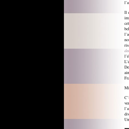
l’
Il
im
ce
be
l’
no
ri
da
l’
L’
De
ai
Fr
Mi
C’
ve
l’
di
Un