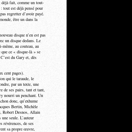
t déjà fait, comme un tout-
 : tout est déjà pensé pour
pas regretter d’avoir payé.
monde, être un dans la
nouveau disque n’en est pas
avec un disque dedans. Le
soi-même, au couteau, au
e que ce « disque-là » se
. C’est du Gary et, dès
x cent pages).
on qui le taraude, le
ondre, par un texte, une
e ses pairs, tant et tant,
ry nourri un penchant. Un
onchon donc, qu’exhume
acques Bertin, Michèle
, Robert Desnos, Allain
 une seule. L’auteur
ses révérences, de ses
irent sa propre œuvre,