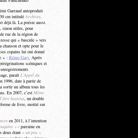
audie Pantchenko
émi Garraud autoproduit
30 cm intitulé
Archives
.
t déjà là. La poésie aussi.
, sinon utiles, pour
 de rue de la région de
esse qui « bascule » vers
a chanson et opte pour le
ses copains lui ont donné
e » :
Rémo Gary.
Après
pérégrinations scéniques et
 enregistrements
sage, paraît
L’Appel du
n 1996, date à partir de
va sortir un album tous les
ans. En 2007, c’est
Même
d’être heureux
, un double
forme de livre, moitié sur
encre
en 2011, à l’intention
ouquins »
- parraine en
us deux étant
« un peu »