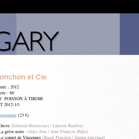
onchon et Cie
née : 2012
rée : 66'
f POISSON À TIROIR
T 2012-1/1
mmander
(23 €)
Ouvre
(Edmond Haraucourt / Laurent Rualten)
La grève noire
(Jules Jouy / Jean François Bidet)
Le sonnet de Vincennes
(Raoul Ponchon / Jeanne Garraud)