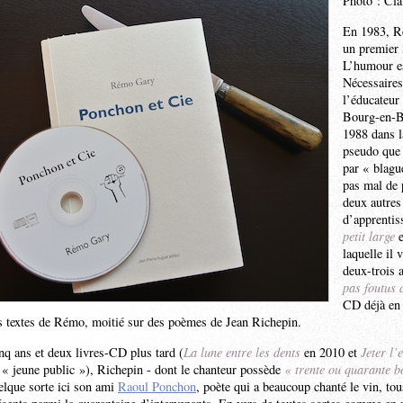
Photo : Cl
En 1983, R
un premier 
L’humour es
Nécessaires
l’éducateur
Bourg-en-Br
1988 dans l
pseudo que 
par « blagu
pas mal de 
deux autres
d’apprentis
petit large
e
laquelle il 
deux-trois 
pas foutus 
CD déjà en 
s textes de Rémo, moitié sur des poèmes de Jean Richepin.
nq ans et deux livres-CD plus tard (
La lune entre les dents
en 2010 et
Jeter l’
 « jeune public »), Richepin - dont le chanteur possède
« trente ou quarante b
elque sorte ici son ami
Raoul Ponchon
, poète qui a beaucoup chanté le vin, to