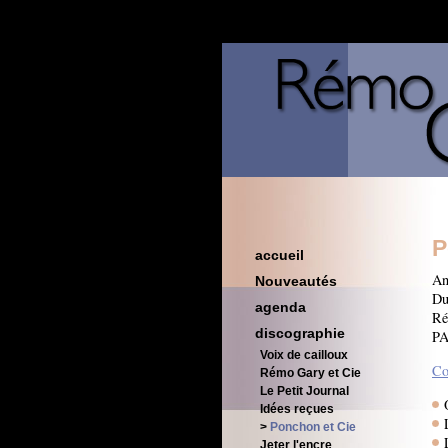
P
accueil
An
Nouveautés
Du
agenda
Ré
discographie
PA
Voix de cailloux
Co
Rémo Gary et Cie
Le Petit Journal
Idées reçues
Ponchon et Cie
Jeter l'encre