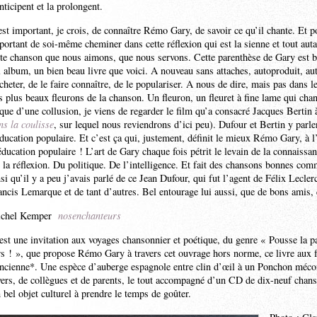
anticipent et la prolongent.
 est important, je crois, de connaître Rémo Gary, de savoir ce qu’il chante. Et po
portant de soi-même cheminer dans cette réflexion qui est la sienne et tout auta
tte chanson que nous aimons, que nous servons. Cette parenthèse de Gary est b
l album, un bien beau livre que voici. A nouveau sans attaches, autoproduit, au
acheter, de le faire connaître, de le populariser. A nous de dire, mais pas dans l
s plus beaux fleurons de la chanson. Un fleuron, un fleuret à fine lame qui chan
sque d’une collusion, je viens de regarder le film qu’a consacré Jacques Bertin
ns la coulisse
, sur lequel nous reviendrons d’ici peu). Dufour et Bertin y par
éducation populaire. Et c’est ça qui, justement, définit le mieux Rémo Gary, à l’
éducation populaire ! L’art de Gary chaque fois pétrit le levain de la connaissanc
 la réflexion. Du politique. De l’intelligence. Et fait des chansons bonnes com
nsi qu’il y a peu j’avais parlé de ce Jean Dufour, qui fut l’agent de Félix Lec
ancis Lemarque et de tant d’autres. Bel entourage lui aussi, que de bons amis
chel Kemper
nosenchanteurs
est une invitation aux voyages chansonnier et poétique, du genre « Pousse la p
rs ! », que propose Rémo Gary à travers cet ouvrage hors norme, ce livre aux f
ancienne*. Une espèce d’auberge espagnole entre clin d’œil à un Ponchon méco
vers, de collègues et de parents, le tout accompagné d’un CD de dix-neuf chan
 bel objet culturel à prendre le temps de goûter.