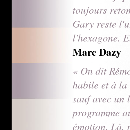
toujours reto
Gary reste l'
l'hexagone. E
Marc Dazy
« On dit Rémo
habile et à la
sauf avec un 
programme au
émotion. Là, p