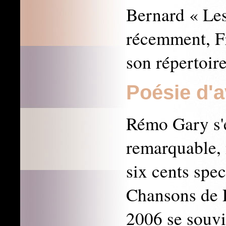
Bernard « Les
récemment, Fr
son répertoir
Poésie d'a
Rémo Gary s'e
remarquable, 
six cents spec
Chansons de P
2006 se souv