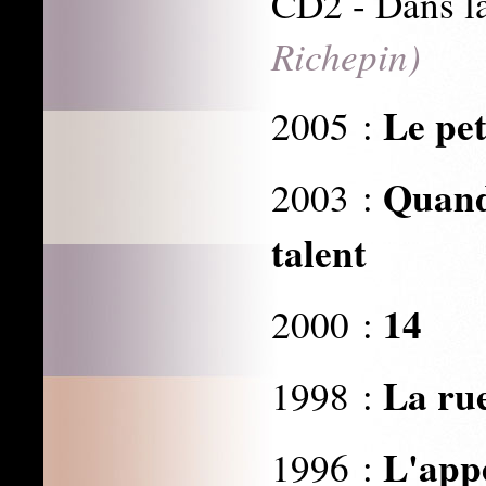
CD2 - Dans la
Richepin)
Le pet
2005 :
Quand
2003 :
talent
14
2000 :
La ru
1998 :
L'appe
1996 :