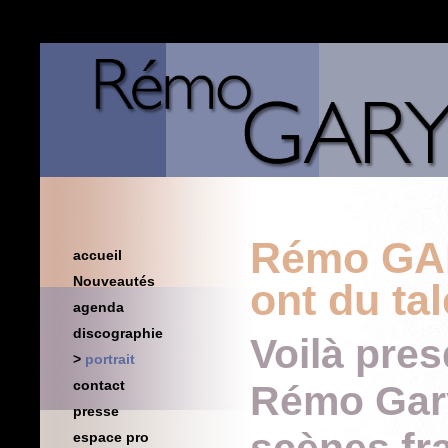
Rémo GAR
accueil
Nouveautés
ont du tal
agenda
discographie
Voilà pre
portrait
contact
Rémo Gary
presse
espace pro