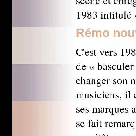
scène et enre
1983 intitulé
Rémo nou
C'est vers 19
de « basculer
changer son n
musiciens, il
ses marques a
se fait remarq