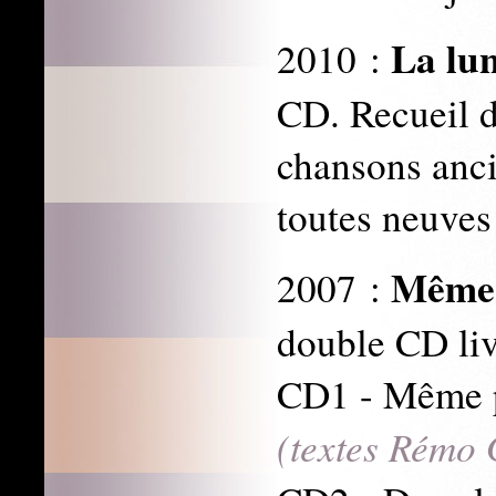
La lun
2010 :
CD. Recueil d
chansons anci
toutes neuves
Même 
2007 :
double CD li
CD1 - Même p
(textes Rémo