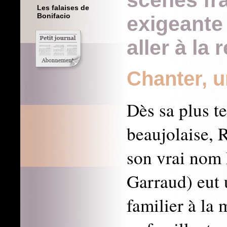
scènes fr
Les falaises de
Bonifacio
exigeante 
aller à la
Chanter, 
Dès sa plus t
beaujolaise,
son vrai nom
Garraud) eut 
familier à la