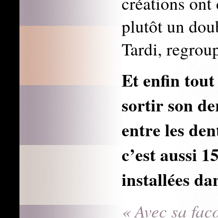
créations ont
plutôt un doub
Tardi, regrou
Et enfin tout
sortir son de
entre les den
c’est aussi 1
installées da
« Avec sa faço