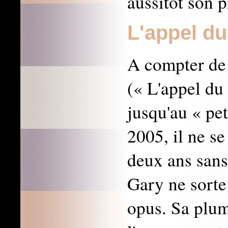
aussitôt son 
L'appel du 
A compter de
(« L'appel du 
jusqu'au « pet
2005, il ne se
deux ans san
Gary ne sorte
opus. Sa plum